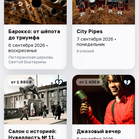
Барокко: от шёпота
City Pipes
до триумфа
7 сентября 2026 •
понедельник
6 сентября 2026 •
воскресенье
Колизей
Лютеранская церковь
Святой Екатерины
от 1 880 ₽
от 1 400 ₽
Салон с историей:
Джазовый вечер
Нувеллистъ № 11.
6 сентября 2026 •