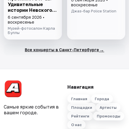
Удивительные
воскресенье
истории Невского
Джаз-бар Police Station
проспекта
6 сентября 2026 •
воскресенье
Музей-фотосалон Карла
Буллы
→
Все концерты в Санкт-Петербурге
Навигация
Главная
Города
Самые яркие события в
Площадки
Артисты
вашем городе.
Рейтинги
Промокоды
О нас