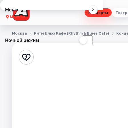
Меню
×
Концерты
Театр
Москва
Концерты
Москва
Ритм Блюз Кафе (Rhythm & Blues Cafe)
Конц
Ночной режим
☀
☾
Театр
Стендап
Выставки
Квесты
Экскурсии
Спорт
События