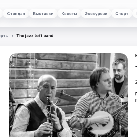
Стендап
Выставки
Квесты
Экскурсии
Спорт
ерты
The jazz loft band