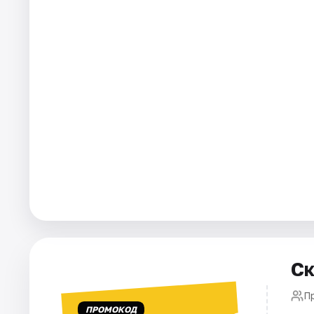
Города
Площадки
Артисты
Рейтинги
Ск
П
ПРОМОКОД