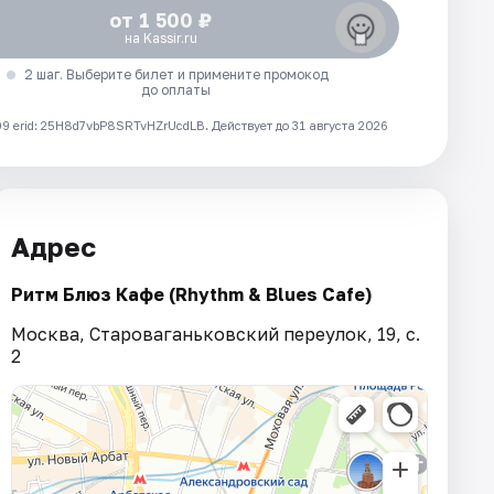
от 1 500 ₽
на Kassir.ru
2 шаг. Выберите билет и примените промокод
до оплаты
 erid: 25H8d7vbP8SRTvHZrUcdLB.
Действует до 31 августа 2026
Адрес
Ритм Блюз Кафе (Rhythm & Blues Cafe)
Москва, Староваганьковский переулок, 19, с.
2