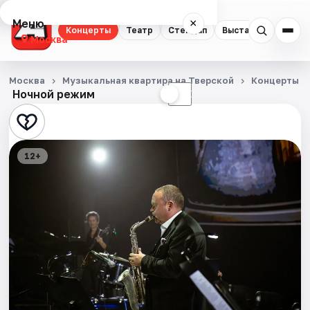
Меню
×
Концерты
Театр
Стендап
Выставки
Квест
Москва
Концерты
Москва
Музыкальная квартира на Тверской
Концерты
Ночной режим
☀
☾
Театр
Стендап
12+
Выставки
Квесты
Экскурсии
Спорт
События