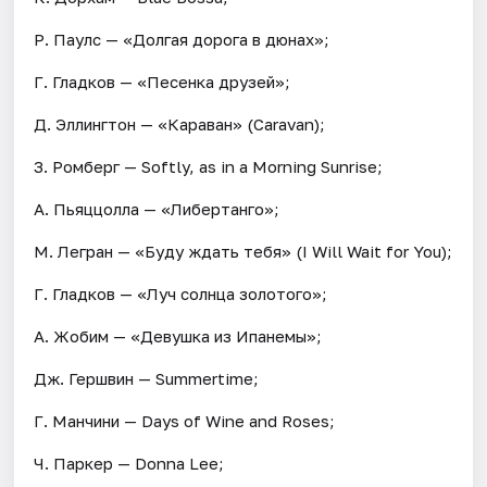
Р. Паулс — «Долгая дорога в дюнах»;
Г. Гладков — «Песенка друзей»;
Д. Эллингтон — «Караван» (Caravan);
З. Ромберг — Softly, as in a Morning Sunrise;
А. Пьяццолла — «Либертанго»;
М. Легран — «Буду ждать тебя» (I Will Wait for You);
Г. Гладков — «Луч солнца золотого»;
А. Жобим — «Девушка из Ипанемы»;
Дж. Гершвин — Summertime;
Г. Манчини — Days of Wine and Roses;
Ч. Паркер — Donna Lee;