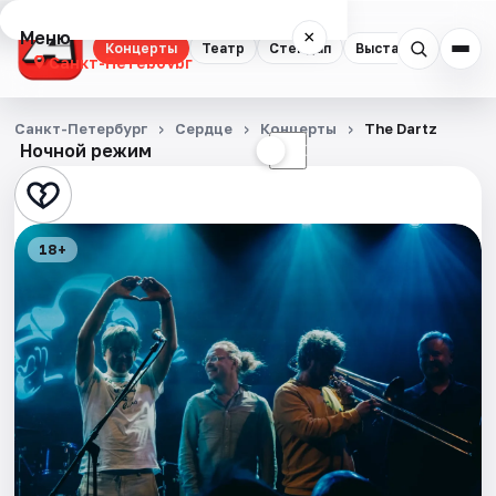
Меню
×
Концерты
Театр
Стендап
Выставки
Квест
Санкт-Петербург
Концерты
Санкт-Петербург
Сердце
Концерты
The Dartz
Ночной режим
☀
☾
Театр
Стендап
18+
Выставки
Квесты
Экскурсии
Спорт
События