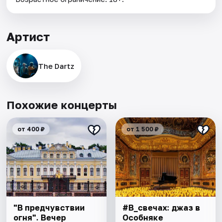
Артист
The Dartz
Похожие концерты
от 400 ₽
от 1 500 ₽
"В предчувствии
#В_свечах: джаз в
огня". Вечер
Особняке