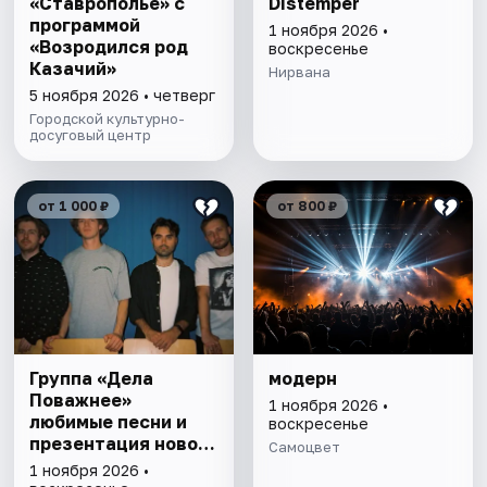
«Ставрополье» с
Distemper
программой
1 ноября 2026 •
«Возродился род
воскресенье
Казачий»
Нирвана
5 ноября 2026 • четверг
Городской культурно-
досуговый центр
от 1 000 ₽
от 800 ₽
Группа «Дела
модерн
Поважнее»
1 ноября 2026 •
любимые песни и
воскресенье
презентация нового
Самоцвет
альбома
1 ноября 2026 •