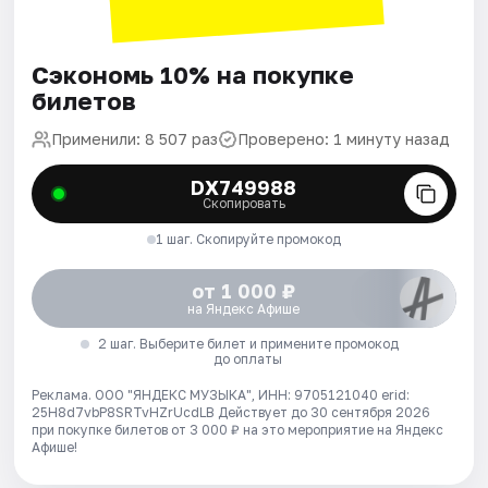
Сэкономь 10% на покупке
билетов
Применили: 8 507 раз
Проверено: 1 минуту назад
DX749988
Скопировать
1 шаг. Скопируйте промокод
от 1 000 ₽
на Яндекс Афише
2 шаг. Выберите билет и примените промокод
до оплаты
Реклама. ООО "ЯНДЕКС МУЗЫКА", ИНН: 9705121040 erid:
25H8d7vbP8SRTvHZrUcdLB
Действует до 30 сентября 2026
при покупке билетов от 3 000 ₽ на это мероприятие на Яндекс
Афише!