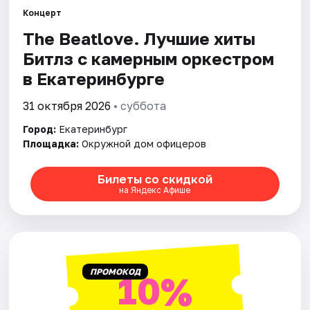
Концерт
The Beatlove. Лучшие хиты
Города
Битлз с камерным оркестром
Площадки
в Екатеринбурге
Артисты
31 октября 2026
• суббота
Город:
Екатеринбург
Рейтинги
Площадка:
Окружной дом офицеров
Билеты со скидкой
на Яндекс Афише
ПРОМОКОД
10%