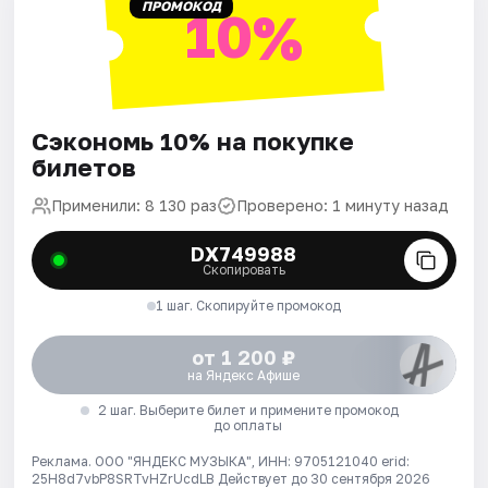
ПРОМОКОД
10%
Сэкономь 10% на покупке
билетов
Применили: 8 130 раз
Проверено: 1 минуту назад
DX749988
Скопировать
1 шаг. Скопируйте промокод
от 1 200 ₽
на Яндекс Афише
2 шаг. Выберите билет и примените промокод
до оплаты
Реклама. ООО "ЯНДЕКС МУЗЫКА", ИНН: 9705121040 erid:
25H8d7vbP8SRTvHZrUcdLB
Действует до 30 сентября 2026