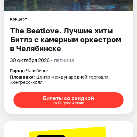
Города
Концерт
The Beatlove. Лучшие хиты
Площадки
Битлз с камерным оркестром
Артисты
в Челябинске
Рейтинги
30 октября 2026
• пятница
Город:
Челябинск
Площадка:
Центр международной торговли.
Конгресс-холл
Билеты со скидкой
на Яндекс Афише