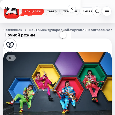
Меню
×
Концерты
Театр
Стендап
Выставки
Квест
Челябинск
Концерты
Челябинск
Центр международной торговли. Конгресс-хол
Ночной режим
☀
☾
Театр
Стендап
0+
Выставки
Квесты
Экскурсии
Спорт
События