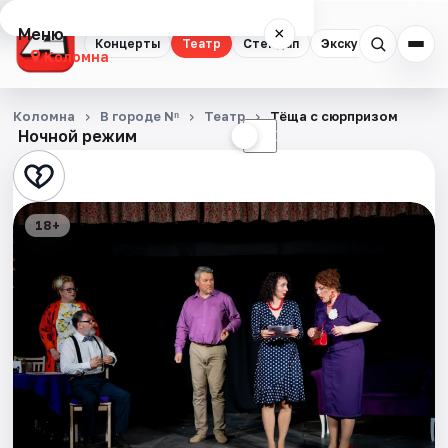
Меню
×
Концерты
Театр
Стендап
Экскурсии
Коломна
Концерты
Коломна
В городе Nⁿ
Театр
Тёща с сюрпризом
Ночной режим
☀
☾
Театр
Стендап
18+
Экскурсии
События
Города
Площадки