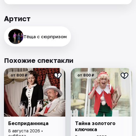
Артист
Тёща с сюрпризом
Похожие спектакли
от 800 ₽
от 800 ₽
Бесприданница
Тайна золотого
ключика
8 августа 2026 •
суббота