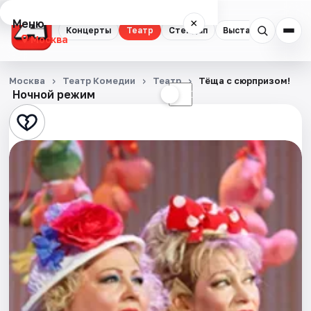
Меню
×
Концерты
Театр
Стендап
Выставки
Квест
Москва
Концерты
Москва
Театр Комедии
Театр
Тёща с сюрпризом!
Ночной режим
☀
☾
Театр
Стендап
Выставки
Квесты
Экскурсии
Спорт
События