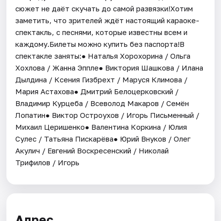
сюжет не даёт скучать до самой развязки!Хотим
заметить, что зрителей ждёт настоящий караоке-
спектакль, с песнями, которые известны всем и
каждому.Билеты можно купить без паспорта!В
спектакле заняты:● Наталья Хорохорина / Ольга
Хохлова / Жанна Эппле● Виктория Шашкова / Илана
Дылдина / Ксения Гизбрехт / Маруся Климова /
Мария Астахова● Дмитрий Белоцерковский /
Владимир Курцеба / Всеволод Макаров / Семён
Лопатин● Виктор Остроухов / Игорь Письменный /
Михаил Церишенко● Валентина Коркина / Юлия
Сулес / Татьяна Пискарёва● Юрий Внуков / Олег
Акулич / Евгений Воскресенский / Николай
Трифилов / Игорь
Адрес