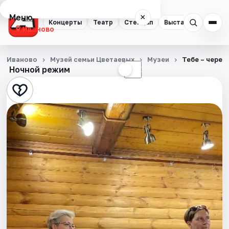
Меню
×
Концерты
Театр
Стендап
Выставки
Спорт
Иваново
Концерты
Иваново
Музей семьи Цветаевых
Музеи
Тебе – через
Ночной режим
☀
☾
Театр
Стендап
Выставки
Спорт
События
Города