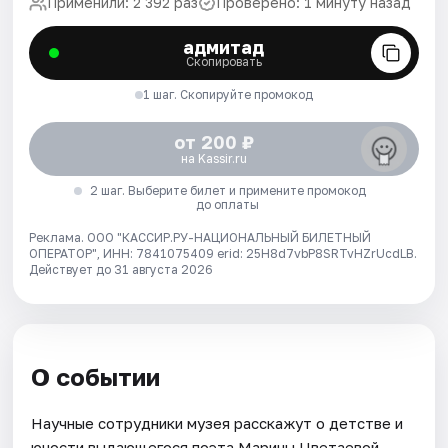
Применили: 2 392 раз
Проверено: 1 минуту назад
адмитад
Скопировать
1 шаг. Скопируйте промокод
от 200 ₽
на Kassir.ru
2 шаг. Выберите билет и примените промокод
до оплаты
Реклама. ООО "КАССИР.РУ-НАЦИОНАЛЬНЫЙ БИЛЕТНЫЙ
ОПЕРАТОР", ИНН: 7841075409 erid: 25H8d7vbP8SRTvHZrUcdLB.
Действует до 31 августа 2026
О событии
Научные сотрудники музея расскажут о детстве и
юности выдающегося поэта Марины Цветаевой.