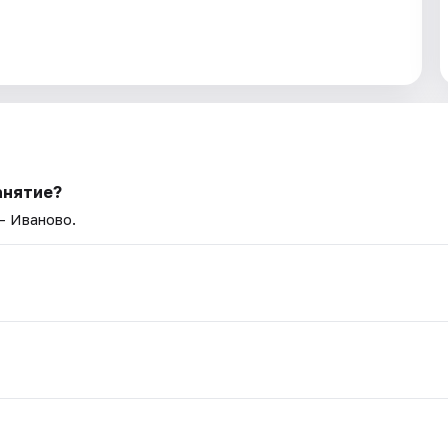
анятие?
— Иваново.