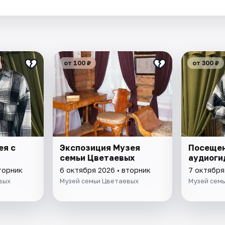
.
от 100 ₽
от 300 ₽
ея с
Экспозиция Музея
Посещен
семьи Цветаевых
аудиоги
торник
6 октября 2026 • вторник
7 октября
вых
Музей семьи Цветаевых
Музей сем