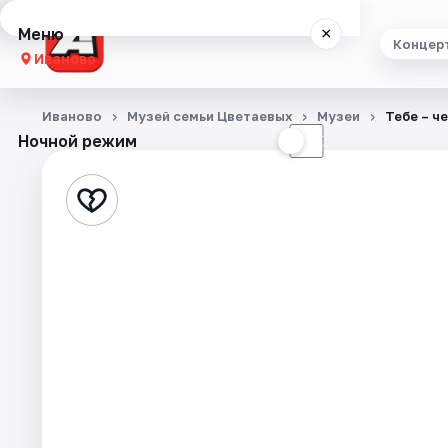
Меню
×
Концер
Иваново
Концерты
Иваново
Музей семьи Цветаевых
Музеи
Тебе – ч
Ночной режим
☀
☾
Театр
Стендап
Выставки
Спорт
События
Города