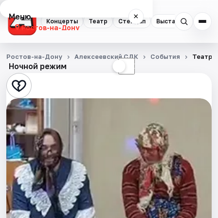
Меню
×
Концерты
Театр
Стендап
Выставки
Квест
Ростов-на-Дону
Концерты
Ростов-на-Дону
Алексеевский СДК
События
Театра
Ночной режим
☀
☾
Театр
Стендап
Выставки
Квесты
Экскурсии
Спорт
События