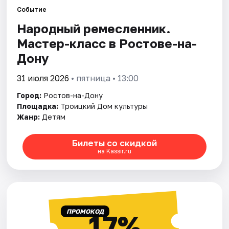
Событие
Народный ремесленник.
Города
Мастер-класс в Ростове-на-
Площадки
Дону
Артисты
31 июля 2026
• пятница • 13:00
Город:
Ростов-на-Дону
Рейтинги
Площадка:
Троицкий Дом культуры
Жанр:
Детям
Билеты со скидкой
на Kassir.ru
ПРОМОКОД
17%