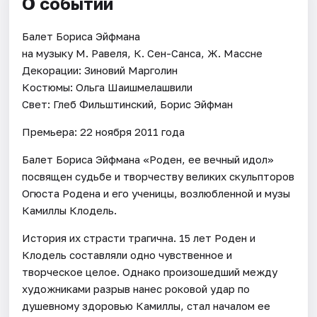
О событии
Балет Бориса Эйфмана
на музыку М. Равеля, К. Сен-Санса, Ж. Массне
Декорации: Зиновий Марголин
Костюмы: Ольга Шаишмелашвили
Свет: Глеб Фильштинский, Борис Эйфман
Премьера: 22 ноября 2011 года
Балет Бориса Эйфмана «Роден, ее вечный идол»
посвящен судьбе и творчеству великих скульпторов
Огюста Родена и его ученицы, возлюбленной и музы
Камиллы Клодель.
История их страсти трагична. 15 лет Роден и
Клодель составляли одно чувственное и
творческое целое. Однако произошедший между
художниками разрыв нанес роковой удар по
душевному здоровью Камиллы, стал началом ее