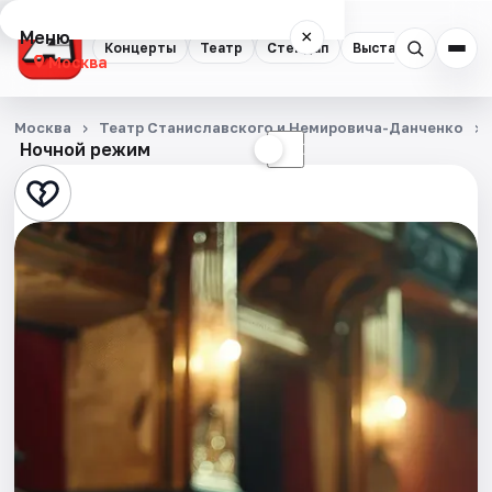
Меню
×
Концерты
Театр
Стендап
Выставки
Квест
Москва
Концерты
Москва
Театр Станиславского и Немировича-Данченко
Ночной режим
☀
☾
Театр
Стендап
Выставки
Квесты
Экскурсии
Спорт
События