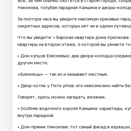
Всё, за чем обычно охотятся в старом городе, собра
Никонова, голубая парадная Каншина и дворы-колодц
За полтора часа вы увидите максимум красивых пара
секретных адресов, которых нет ни в одном путево
Что вы увидите: • Барская квартира дома Крючкова: 
квартиры на втором этаже, о которой вы узнаете то
• Дом купцов Елисеевых: два двора-колодца соедине
другом месте.
«Близнецы» — так их и называют местные.
• Двор-котик у Пяти углов: его невозможно найти бе
Говорят, здесь можно загадать желание.
• Особняк водочного короля Каншина: кариатиды, ку
внутри парадной.
• Дом-пряник Никонова: тот самый фасад в изразцах