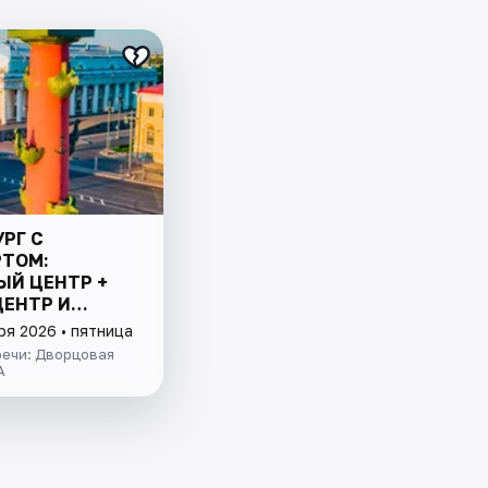
РГ С
ТОМ:
ЫЙ ЦЕНТР +
ЦЕНТР И
Й ЗАЛИВ
ря 2026 • пятница
речи: Дворцовая
А