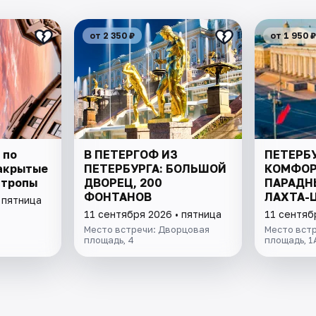
от 2 350 ₽
от 1 950 ₽
 по
В ПЕТЕРГОФ ИЗ
ПЕТЕРБУ
акрытые
ПЕТЕРБУРГА: БОЛЬШОЙ
КОМФОР
 тропы
ДВОРЕЦ, 200
ПАРАДН
ФОНТАНОВ
ЛАХТА-
 пятница
ФИНСКИ
11 сентября 2026 • пятница
11 сентяб
Место встречи: Дворцовая
Место вст
площадь, 4
площадь, 1