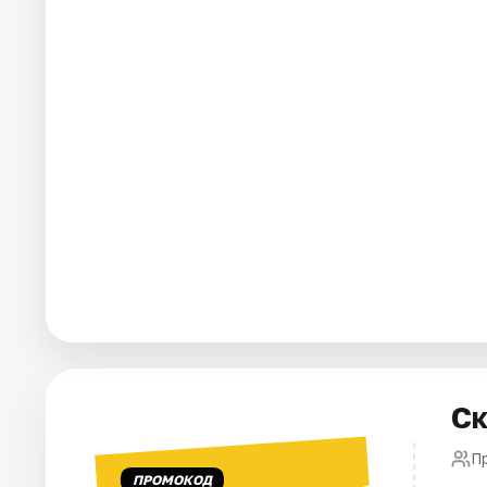
Города
Площадки
Артисты
Рейтинги
Ск
П
ПРОМОКОД