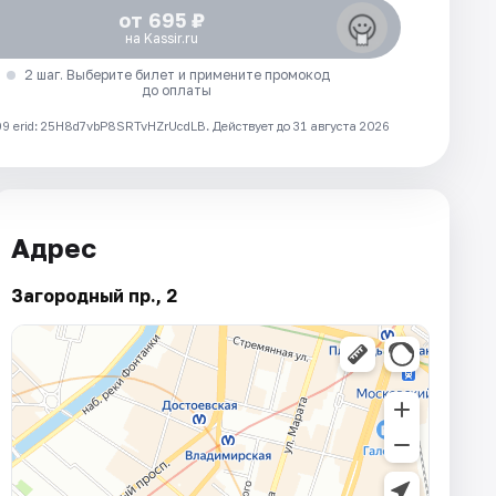
от 695 ₽
на Kassir.ru
2 шаг. Выберите билет и примените промокод
до оплаты
 erid: 25H8d7vbP8SRTvHZrUcdLB.
Действует до 31 августа 2026
Адрес
Загородный пр., 2