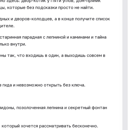
но здесь: двор-котик у Пяти углов, дом-пряник
ы, которые без подсказки просто не найти.
дных и дворов-колодцев, а в конце получите список
дителе.
старинная парадная с лепниной и каминами и тайна
лько внутри.
ны так, что входишь в один, а выходишь совсем в
з гида и невозможно открыть без ключа.
пидоны, позолоченная лепнина и секретный фонтан
, который хочется рассматривать бесконечно.