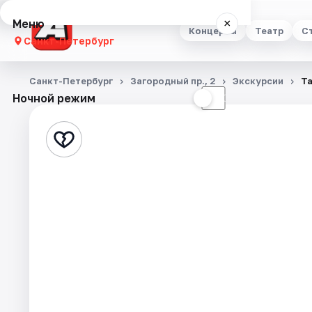
Меню
×
Концерты
Театр
С
Санкт-Петербург
Концерты
Санкт-Петербург
Загородный пр., 2
Экскурсии
Та
Ночной режим
☀
☾
Театр
Стендап
Выставки
Квесты
Экскурсии
Спорт
События