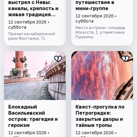
выстрел с Невы:
путешествие в
каналы, крепость и
мини-группе
живая традиция
12 сентября 2026 •
Петербурга
суббота
12 сентября 2026 •
суббота
Место встречи- площадь
Искусств, 1, у памятника
Причал на набережной
Пушкину
реки Фонтанки, 71
Блокадный
Квест-прогулка по
Васильевский
Петроградке:
остров: трагедия и
закрытые дворы и
героизм
тайные тропы
12 сентября 2026 •
12 сентября 2026 •