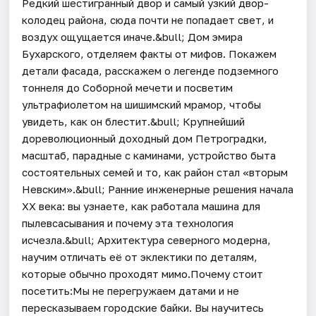
Редкий шестигранный двор и самый узкий двор-
колодец района, сюда почти не попадает свет, и
воздух ощущается иначе.&bull; Дом эмира
Бухарского, отделяем факты от мифов. Покажем
детали фасада, расскажем о легенде подземного
тоннеля до Соборной мечети и посветим
ультрафиолетом на шишимский мрамор, чтобы
увидеть, как он блестит.&bull; Крупнейший
дореволюционный доходный дом Петроградки,
масштаб, парадные с каминами, устройство быта
состоятельных семей и то, как район стал «вторым
Невским».&bull; Ранние инженерные решения начала
XX века: вы узнаете, как работала машина для
пылевсасывания и почему эта технология
исчезла.&bull; Архитектура северного модерна,
научим отличать её от эклектики по деталям,
которые обычно проходят мимо.Почему стоит
посетить:Мы не перегружаем датами и не
пересказываем городские байки. Вы научитесь