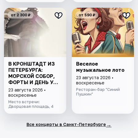
от 2 300 ₽
от 590 ₽
В КРОНШТАДТ ИЗ
Веселое
ПЕТЕРБУРГА:
музыкальное лото
МОРСКОЙ СОБОР,
23 августа 2026 •
ФОРТЫ И ДЕНЬ У
воскресенье
ФИНСКОГО ЗАЛИВА.
Ресторан-бар "Синий
23 августа 2026 •
ВСЁ ВКЛЮЧЕНО
Пушкин"
воскресенье
Место встречи:
Дворцовая площадь, 4
→
Все концерты в Санкт-Петербурге