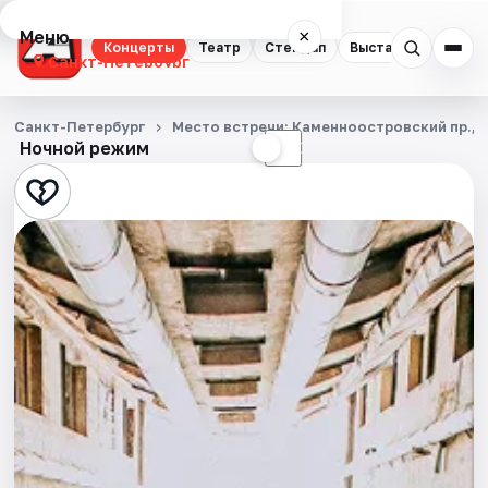
Меню
×
Концерты
Театр
Стендап
Выставки
Квест
Санкт-Петербург
Концерты
Санкт-Петербург
Место встречи: Каменноостровский пр., д.
Ночной режим
☀
☾
Театр
Стендап
Выставки
Квесты
Экскурсии
Спорт
События