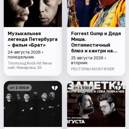
Музыкальная
Forrest Gump и Дядя
легенда Петербурга
Миша.
– фильм «Брат»
Оптимистичный
блюз и кантри на
24 августа 2026 •
сцене Noisy River
понедельник
25 августа 2026 •
вторник
Теплоход Rock Hit Neva
наб. Макарова, 20
РЕСТОРАН NOISY RIVER
от 2 000 ₽
от 1 500 ₽