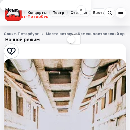
Меню
×
Концерты
Театр
Стендап
Выставки
Квест
Санкт-Петербург
Концерты
Санкт-Петербург
Место встречи: Каменноостровский пр., д.
Ночной режим
☀
☾
Театр
Стендап
Выставки
Квесты
Экскурсии
Спорт
События