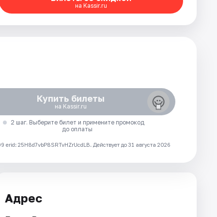
на Kassir.ru
Купить билеты
на Kassir.ru
2 шаг. Выберите билет и примените промокод
до оплаты
 erid: 25H8d7vbP8SRTvHZrUcdLB.
Действует до 31 августа 2026
Адрес