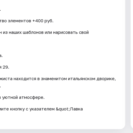
.
тво элементов +400 руб.
 из наших шаблонов или нарисовать свой
а.
 29.
жиста находится в знаменитом итальянском дворике,
.
в уютной атмосфере.
мите кнопку с указателем &quot;Лавка