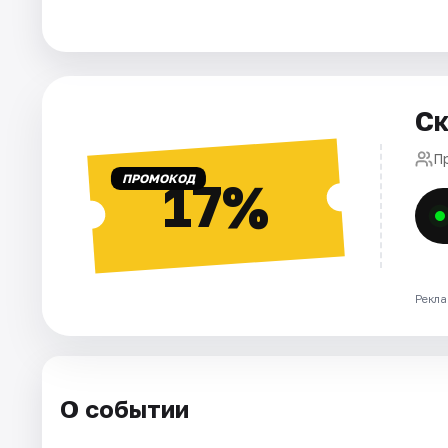
Города
Площадки
Ск
Артисты
П
ПРОМОКОД
17%
Рейтинги
Рекла
О событии