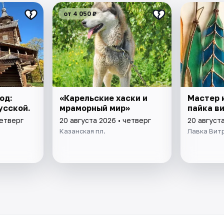
от 4 050 ₽
од:
«Карельские хаски и
Мастер 
усской.
мраморный мир»
пайка в
четверг
20 августа 2026 • четверг
20 августа
Казанская пл.
Лавка Вит