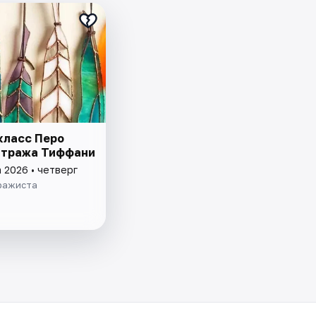
класс Перо
итража Тиффани
 2026 • четверг
ражиста