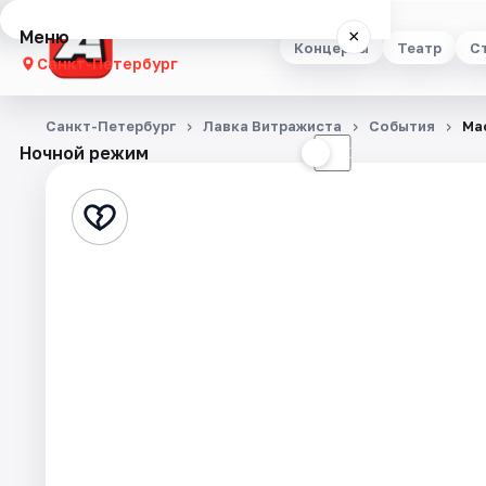
Меню
×
Концерты
Театр
С
Санкт-Петербург
Концерты
Санкт-Петербург
Лавка Витражиста
События
Ма
Ночной режим
☀
☾
Театр
Стендап
Выставки
Квесты
Экскурсии
Спорт
События