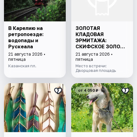
В Карелию на
ЗОЛОТАЯ
ретропоезде:
КЛАДОВАЯ
водопады и
ЭРМИТАЖА:
Рускеала
СКИФСКОЕ ЗОЛОТО
И СОКРОВИЩА
21 августа 2026 •
21 августа 2026 •
ИМПЕРАТОРСКОЙ
пятница
пятница
КОЛЛЕКЦИИ
Казанская пл.
Место встречи:
Дворцовая площадь
от 4 050 ₽