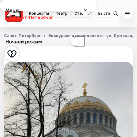
Меню
×
Концерты
Театр
Стендап
Выставки
Квест
Санкт-Петербург
Концерты
Санкт-Петербург
Экскурсии отправление от ул. Думская, д
Ночной режим
☀
☾
Театр
Стендап
Выставки
Квесты
Экскурсии
Спорт
События