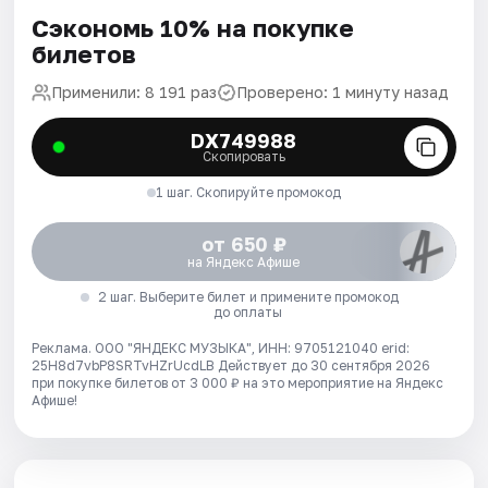
Сэкономь 10% на покупке
билетов
Применили: 8 191 раз
Проверено: 1 минуту назад
DX749988
Скопировать
1 шаг. Скопируйте промокод
от 650 ₽
на Яндекс Афише
2 шаг. Выберите билет и примените промокод
до оплаты
Реклама. ООО "ЯНДЕКС МУЗЫКА", ИНН: 9705121040 erid:
25H8d7vbP8SRTvHZrUcdLB
Действует до 30 сентября 2026
при покупке билетов от 3 000 ₽ на это мероприятие на Яндекс
Афише!