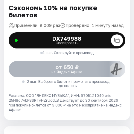
Сэкономь 10% на покупке
билетов
Применили: 8 009 раз
Проверено: 1 минуту назад
DX749988
Скопировать
1 шаг. Скопируйте промокод
от 650 ₽
на Яндекс Афише
2 шаг. Выберите билет и примените промокод
до оплаты
Реклама. ООО "ЯНДЕКС МУЗЫКА", ИНН: 9705121040 erid:
25H8d7vbP8SRTvHZrUcdLB
Действует до 30 сентября 2026
при покупке билетов от 3 000 ₽ на это мероприятие на Яндекс
Афише!