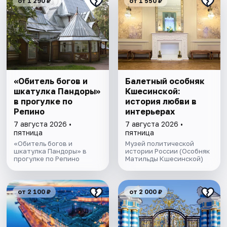
от 1 290 ₽
от 1 550 ₽
«Обитель богов и
Балетный особняк
шкатулка Пандоры»
Кшесинской:
в прогулке по
история любви в
Репино
интерьерах
7 августа 2026 •
7 августа 2026 •
пятница
пятница
«Обитель богов и
Музей политической
шкатулка Пандоры» в
истории России (Особняк
прогулке по Репино
Матильды Кшесинской)
от 2 100 ₽
от 2 000 ₽