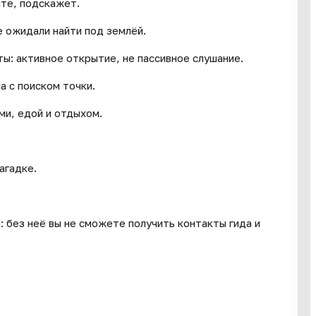
ите, подскажет.
е ожидали найти под землёй.
ы: активное открытие, не пассивное слушание.
а с поиском точки.
ми, едой и отдыхом.
агадке.
: без неё вы не сможете получить контакты гида и