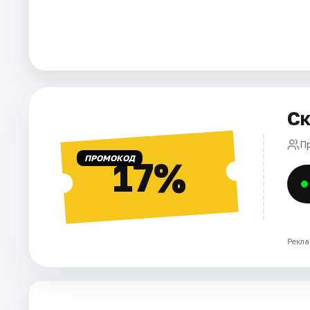
Города
Площадки
Артисты
Ск
Рейтинги
П
ПРОМОКОД
17%
Рекла