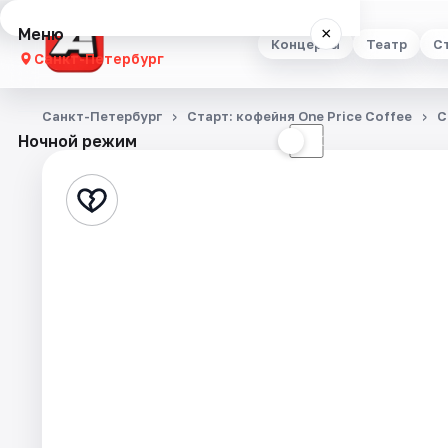
Меню
×
Концерты
Театр
С
Санкт-Петербург
Концерты
Санкт-Петербург
Старт: кофейня One Price Coffee
С
Ночной режим
☀
☾
Театр
Стендап
Выставки
Квесты
Экскурсии
Спорт
События