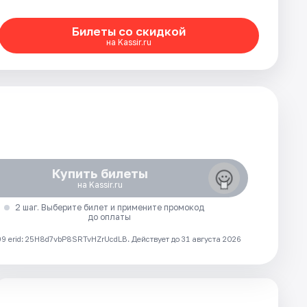
Билеты со скидкой
на Kassir.ru
Купить билеты
на Kassir.ru
2 шаг. Выберите билет и примените промокод
до оплаты
 erid: 25H8d7vbP8SRTvHZrUcdLB.
Действует до 31 августа 2026