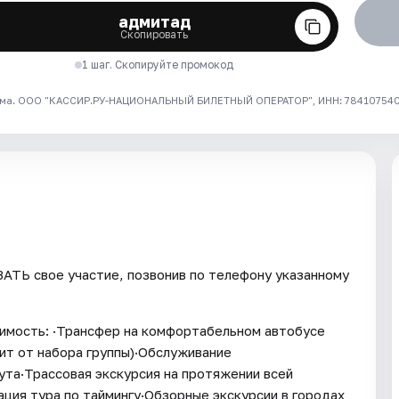
адмитад
Скопировать
1 шаг. Скопируйте промокод
ма. ООО "КАССИР.РУ-НАЦИОНАЛЬНЫЙ БИЛЕТНЫЙ ОПЕРАТОР", ИНН: 7841075409
ТЬ свое участие, позвонив по телефону указанному
оимость: ·Трансфер на комфортабельном автобусе
ит от набора группы)·Обслуживание
ута·Трассовая экскурсия на протяжении всей
ция тура по таймингу·Обзорные экскурсии в городах