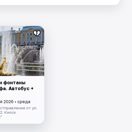
и фонтаны
фа. Автобус +
я 2026 • среда
отправление от ул.
.2. Киоск
"