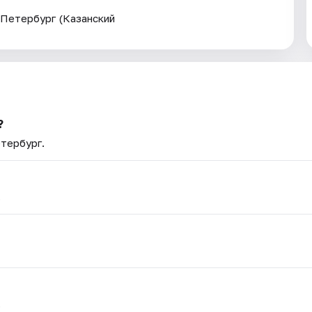
т-Петербург (Казанский
?
етербург.
.
.