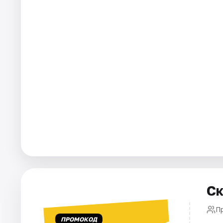
Города
Площадки
Артисты
Рейтинги
Ск
П
ПРОМОКОД