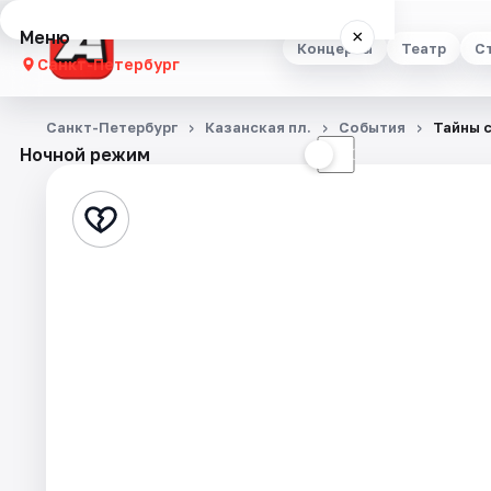
Меню
×
Концерты
Театр
С
Санкт-Петербург
Концерты
Санкт-Петербург
Казанская пл.
События
Тайны 
Ночной режим
☀
☾
Театр
Стендап
Выставки
Квесты
Экскурсии
Спорт
События