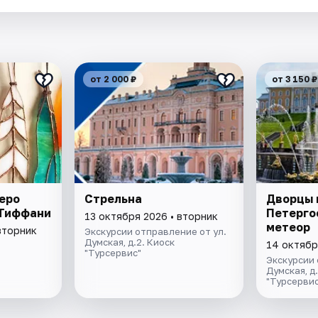
от 2 000 ₽
от 3 150 ₽
еро
Стрельна
Дворцы 
 Тиффани
Петерго
13 октября 2026 • вторник
метеор
вторник
Экскурсии отправление от ул.
Думская, д.2. Киоск
14 октябр
"Турсервис"
Экскурсии 
Думская, д
"Турсервис