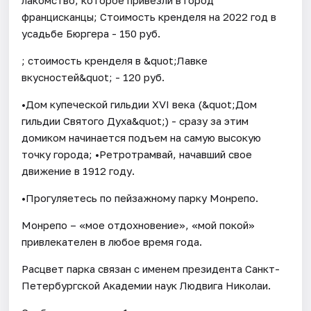
францисканцы; Стоимость кренделя на 2022 год в
усадьбе Бюргера - 150 руб.
; стоимость кренделя в &quot;Лавке
вкусностей&quot; - 120 руб.
•Дом купеческой гильдии XVI века (&quot;Дом
гильдии Святого Духа&quot;) - сразу за этим
домиком начинается подъем на самую высокую
точку города; •Ретротрамвай, начавший свое
движение в 1912 году.
•Прогуляетесь по пейзажному парку Монрепо.
Монрепо – «мое отдохновение», «мой покой»
привлекателен в любое время года.
Расцвет парка связан с именем президента Санкт-
Петербургской Академии наук Людвига Николаи.