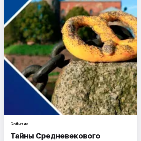
Города
Площадки
Артисты
Рейтинги
Событие
Тайны Средневекового