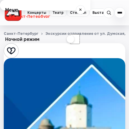
Меню
×
Концерты
Театр
Стендап
Выставки
Квест
Санкт-Петербург
Концерты
Санкт-Петербург
Экскурсии отправление от ул. Думская, д
Ночной режим
☀
☾
Театр
Стендап
Выставки
Квесты
Экскурсии
Спорт
События