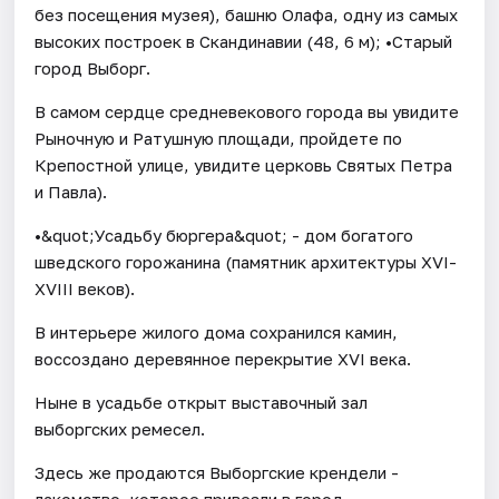
без посещения музея), башню Олафа, одну из самых
высоких построек в Скандинавии (48, 6 м); •Старый
город Выборг.
В самом сердце средневекового города вы увидите
Рыночную и Ратушную площади, пройдете по
Крепостной улице, увидите церковь Святых Петра
и Павла).
•&quot;Усадьбу бюргера&quot; - дом богатого
шведского горожанина (памятник архитектуры XVI-
XVIII веков).
В интерьере жилого дома сохранился камин,
воссоздано деревянное перекрытие XVI века.
Ныне в усадьбе открыт выставочный зал
выборгских ремесел.
Здесь же продаются Выборгские крендели -
лакомство, которое привезли в город