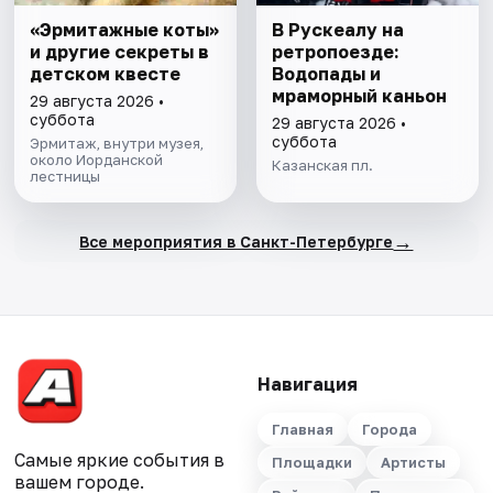
«Эрмитажные коты»
В Рускеалу на
и другие секреты в
ретропоезде:
детском квесте
Водопады и
мраморный каньон
29 августа 2026 •
суббота
29 августа 2026 •
суббота
Эрмитаж, внутри музея,
около Иорданской
Казанская пл.
лестницы
→
Все мероприятия в Санкт-Петербурге
Навигация
Главная
Города
Самые яркие события в
Площадки
Артисты
вашем городе.