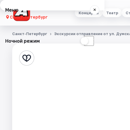
Меню
×
Концерты
Театр
С
Санкт-Петербург
Концерты
Санкт-Петербург
Экскурсии отправление от ул. Думска
Ночной режим
☀
☾
Театр
Стендап
Выставки
Квесты
Экскурсии
Спорт
События