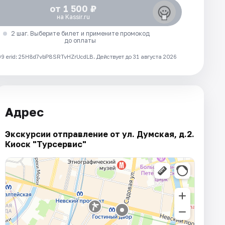
от 1 500 ₽
на Kassir.ru
2 шаг. Выберите билет и примените промокод
до оплаты
 erid: 25H8d7vbP8SRTvHZrUcdLB.
Действует до 31 августа 2026
Адрес
Экскурсии отправление от ул. Думская, д.2.
Киоск "Турсервис"