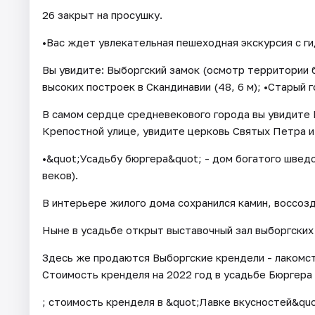
26 закрыт на просушку.
•Вас ждет увлекательная пешеходная экскурсия с ги
Вы увидите: Выборгский замок (осмотр территории 
высоких построек в Скандинавии (48, 6 м); •Старый 
В самом сердце средневекового города вы увидите
Крепостной улице, увидите церковь Святых Петра и
•&quot;Усадьбу бюргера&quot; - дом богатого шведс
веков).
В интерьере жилого дома сохранился камин, воссоз
Ныне в усадьбе открыт выставочный зал выборгских
Здесь же продаются Выборгские крендели - лакомст
Стоимость кренделя на 2022 год в усадьбе Бюргера 
; стоимость кренделя в &quot;Лавке вкусностей&quot