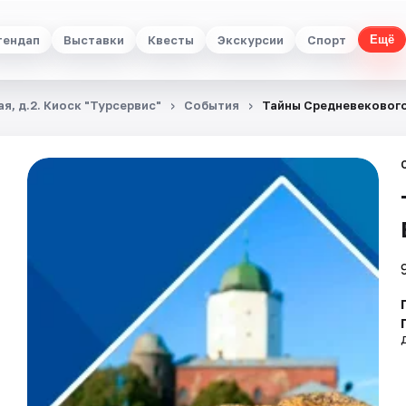
тендап
Выставки
Квесты
Экскурсии
Спорт
Ещё
я, д.2. Киоск "Турсервис"
События
Тайны Средневековог