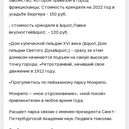
францисканцы; Стоимость кренделя на 2022 год в
усадьбе Бюргера - 150 руб.
; стоимость кренделя в &quot;Лавке
вкусностей&quot; - 120 руб.
•Дом купеческой гильдии XVI века (&quot;Дом
гильдии Святого Духа&quot;) - сразу за этим
домиком начинается подъем на самую высокую
точку города; •Ретротрамвай, начавший свое
движение в 1912 году.
•Прогуляетесь по пейзажному парку Монрепо.
Монрепо – «мое отдохновение», «мой покой»
привлекателен в любое время года.
Расцвет парка связан с именем президента Санкт-
Петербургской Академии наук Людвига Николаи.