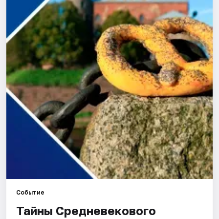
Города
Площадки
Артисты
Рейтинги
Событие
Тайны Средневекового