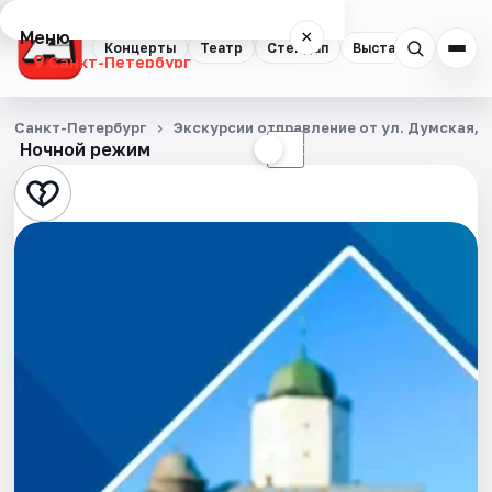
Меню
×
Концерты
Театр
Стендап
Выставки
Квест
Санкт-Петербург
Концерты
Санкт-Петербург
Экскурсии отправление от ул. Думская, д
Ночной режим
☀
☾
Театр
Стендап
Выставки
Квесты
Экскурсии
Спорт
События