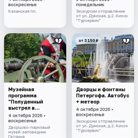
воскресенье
понедельник
Казанская пл.
Экскурсии отправление
от ул. Думская, д.2. Киоск
"Турсервис"
от 3 150 ₽
Музейная
Дворцы и фонтаны
программа
Петергофа. Автобус
"Полуденный
+ метеор
выстрел в
4 октября 2026 •
Приоратском
воскресенье
4 октября 2026 •
дворце"
воскресенье
Экскурсии отправление
от ул. Думская, д.2. Киоск
Дворцово-парковый
"Турсервис"
музей-заповедник
Гатчина