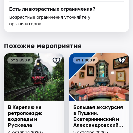
Есть ли возрастные ограничения?
Возрастные ограничения уточняйте у
организаторов.
Похожие мероприятия
от 2 890 ₽
от 1 900 ₽
В Карелию на
Большая экскурсия
ретропоезде:
в Пушкин.
водопады и
Екатерининский и
Рускеала
Александровский
дворцы
4 октября 2026 •
5 октября 2026 •