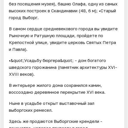
без посещения музея), башню Олафа, одну из самых
высоких построек в Скандинавии (48, 6 м); •Старый
город Выборг.
В самом сердце средневекового города вы увидите
Рыночную и Ратушную площади, пройдете по
Крепостной улице, увидите церковь Святых Петра
и Павла).
•&quot;Усадьбу бюргера&quot; - дом богатого
шведского горожанина (памятник архитектуры XVI-
XVIII веков).
В интерьере жилого дома сохранился камин,
воссоздано деревянное перекрытие XVI века.
Ныне в усадьбе открыт выставочный зал
выборгских ремесел.
Здесь же продаются Выборгские крендели -
лакомство, которое привезли в город