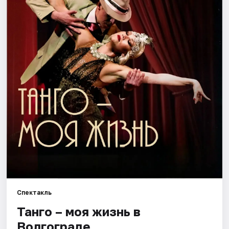
Города
Площадки
Артисты
Рейтинги
Спектакль
Танго – моя жизнь в
Волгограде