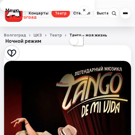
Меню
×
Концерты
Театр
Стендап
Выставки
Квест
Волгоград
Концерты
Волгоград
ЦКЗ
Театр
Танго – моя жизнь
Ночной режим
☀
☾
Театр
Стендап
Выставки
Квесты
Экскурсии
Спорт
События