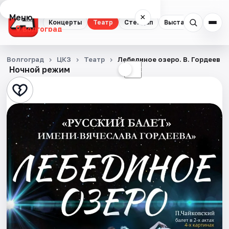
Меню
×
Концерты
Театр
Стендап
Выставки
Квест
Волгоград
Концерты
Волгоград
ЦКЗ
Театр
Лебединое озеро. В. Гордеев
Ночной режим
☀
☾
Театр
Стендап
Выставки
Квесты
Экскурсии
Спорт
События