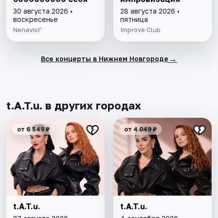
30 августа 2026 •
28 августа 2026 •
воскресенье
пятница
Nenavist’
Improve Club
→
Все концерты в Нижнем Новгороде
t.A.T.u. в других городах
от 6 549 ₽
от 4 049 ₽
t.A.T.u.
t.A.T.u.