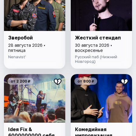
Зверобой
Жесткий стендап
28 августа 2026 •
30 августа 2026 •
пятница
воскресенье
Nenavist’
Русский паб (Нижний
Новгород)
от 2 200 ₽
от 800 ₽
Ideя Fix &
Комедийная
6000000000 себя
импровизация