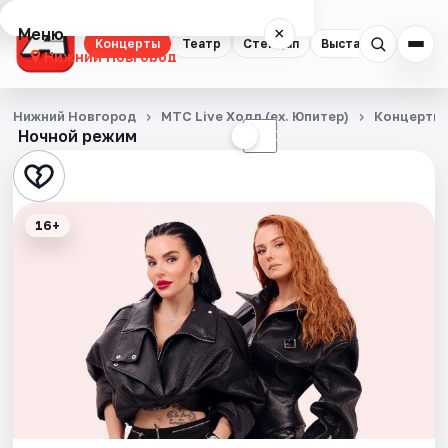
Меню
×
Концерты
Театр
Стендап
Выставки
Квест
Нижний Новгород
Концерты
Нижний Новгород
МТС Live Холл (ex. Юпитер)
Концерты
Ночной режим
☀
☾
Театр
Стендап
16+
Выставки
Квесты
Экскурсии
Спорт
События