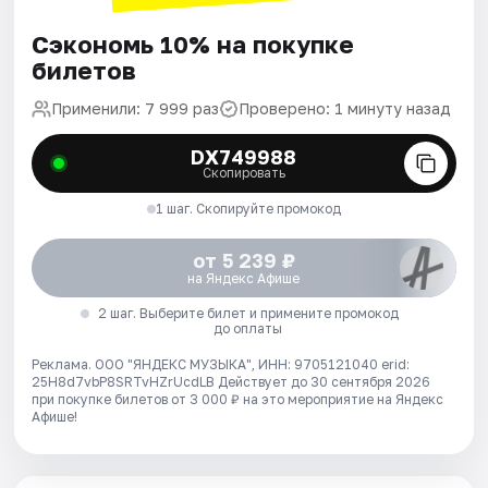
Сэкономь 10% на покупке
билетов
Применили: 7 999 раз
Проверено: 1 минуту назад
DX749988
Скопировать
1 шаг. Скопируйте промокод
от 5 239 ₽
на Яндекс Афише
2 шаг. Выберите билет и примените промокод
до оплаты
Реклама. ООО "ЯНДЕКС МУЗЫКА", ИНН: 9705121040 erid:
25H8d7vbP8SRTvHZrUcdLB
Действует до 30 сентября 2026
при покупке билетов от 3 000 ₽ на это мероприятие на Яндекс
Афише!