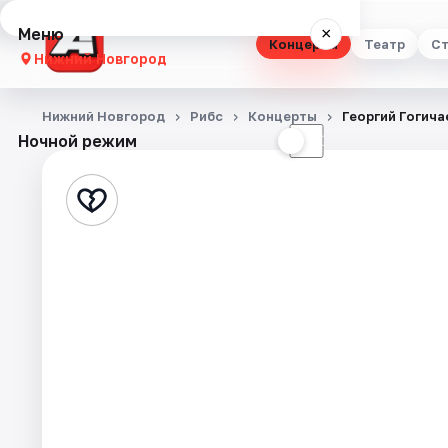
Меню
×
Концерты
Театр
Ст
Нижний Новгород
Концерты
Нижний Новгород
Рибс
Концерты
Георгий Гогича
Ночной режим
☀
☾
Театр
Стендап
Выставки
Квесты
Экскурсии
Спорт
События