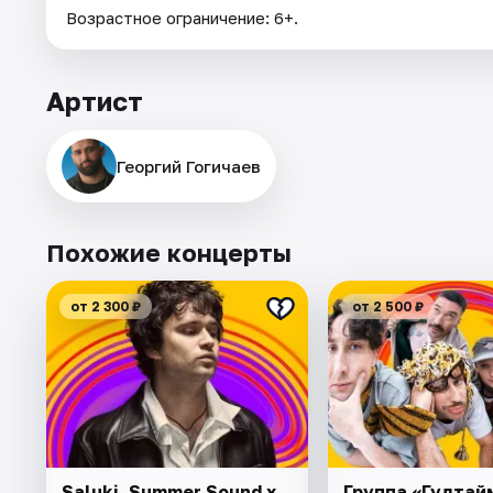
Возрастное ограничение: 6+.
Артист
Георгий Гогичаев
Похожие концерты
от 2 300 ₽
от 2 500 ₽
Saluki. Summer Sound х
Группа «Гудтай