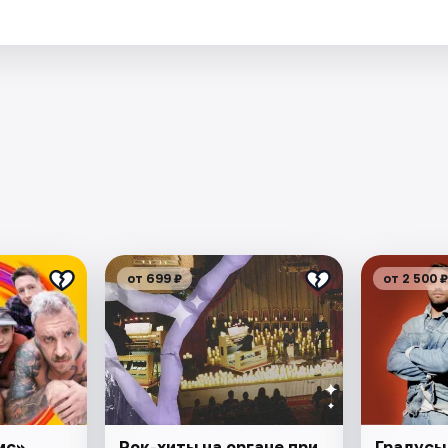
от 699 ₽
от 2 500 ₽
мс».
Рок-хиты на органе при
Градусы