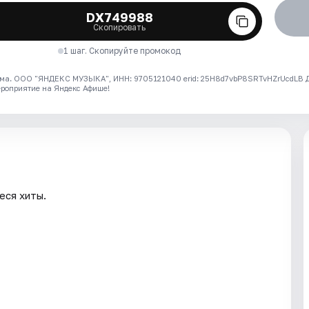
DX749988
Скопировать
1 шаг. Скопируйте промокод
ма. ООО "ЯНДЕКС МУЗЫКА", ИНН: 9705121040 erid: 25H8d7vbP8SRTvHZrUcdLB
ероприятие на Яндекс Афише!
еся хиты.