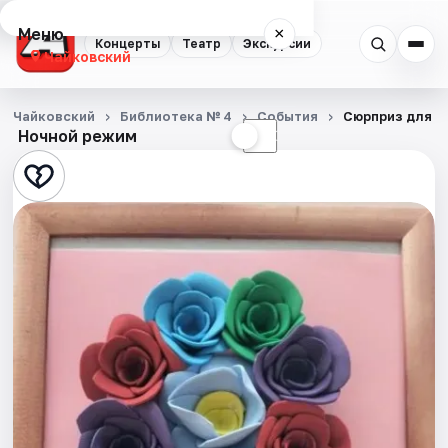
Меню
×
Концерты
Театр
Экскурсии
Чайковский
Концерты
Чайковский
Библиотека № 4
События
Сюрприз для м
Ночной режим
☀
☾
Театр
Экскурсии
События
Города
Площадки
Артисты