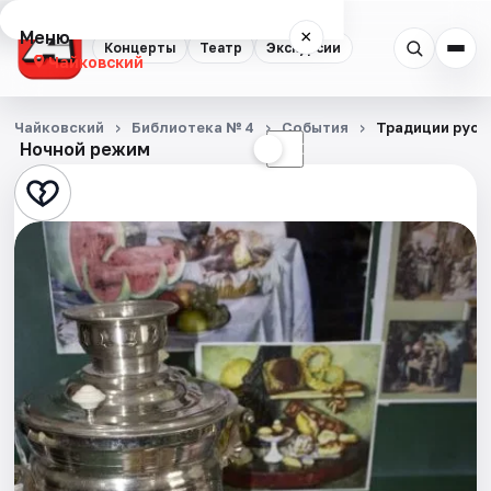
Меню
×
Концерты
Театр
Экскурсии
Чайковский
Концерты
Чайковский
Библиотека № 4
События
Традиции русс
Ночной режим
☀
☾
Театр
Экскурсии
События
Города
Площадки
Артисты