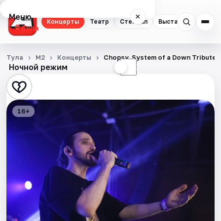
Меню
×
Концерты
Театр
Стендап
Выставки
Квест
Тула
Концерты
Тула
М2
Концерты
Chopsy. System of a Down Tribute
Ночной режим
☀
☾
Театр
Стендап
16+
Выставки
Квесты
Экскурсии
Спорт
События