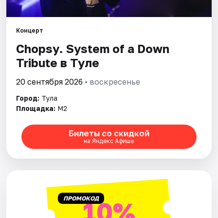
Города
Концерт
Chopsy. System of a Down
Площадки
Tribute в Туле
Артисты
20 сентября 2026
• воскресенье
Рейтинги
Город:
Тула
Площадка:
М2
Билеты со скидкой
на Яндекс Афише
ПРОМОКОД
10%