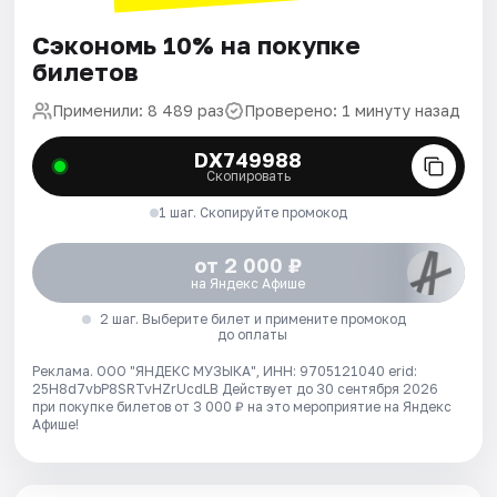
Сэкономь 10% на покупке
билетов
Применили: 8 489 раз
Проверено: 1 минуту назад
DX749988
Скопировать
1 шаг. Скопируйте промокод
от 2 000 ₽
на Яндекс Афише
2 шаг. Выберите билет и примените промокод
до оплаты
Реклама. ООО "ЯНДЕКС МУЗЫКА", ИНН: 9705121040 erid:
25H8d7vbP8SRTvHZrUcdLB
Действует до 30 сентября 2026
при покупке билетов от 3 000 ₽ на это мероприятие на Яндекс
Афише!