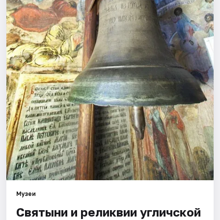
Города
Площадки
Артисты
Рейтинги
Музеи
Святыни и реликвии угличской