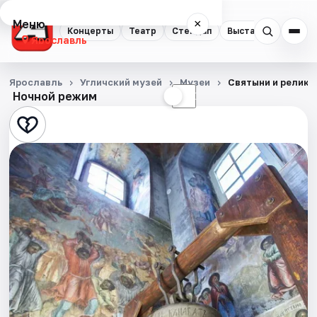
Меню
×
Концерты
Театр
Стендап
Выставки
Квест
Ярославль
Концерты
Ярославль
Угличский музей
Музеи
Святыни и реликв
Ночной режим
☀
☾
Театр
Стендап
Выставки
Квесты
Экскурсии
События