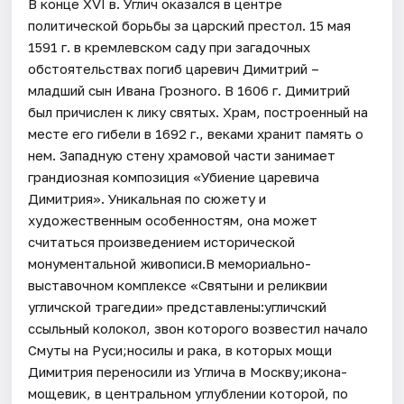
В конце ХVI в. Углич оказался в центре
политической борьбы за царский престол. 15 мая
1591 г. в кремлевском саду при загадочных
обстоятельствах погиб царевич Димитрий –
младший сын Ивана Грозного. В 1606 г. Димитрий
был причислен к лику святых. Храм, построенный на
месте его гибели в 1692 г., веками хранит память о
нем. Западную стену храмовой части занимает
грандиозная композиция «Убиение царевича
Димитрия». Уникальная по сюжету и
художественным особенностям, она может
считаться произведением исторической
монументальной живописи.В мемориально-
выставочном комплексе «Святыни и реликвии
угличской трагедии» представлены:угличский
ссыльный колокол, звон которого возвестил начало
Смуты на Руси;носилы и рака, в которых мощи
Димитрия переносили из Углича в Москву;икона-
мощевик, в центральном углублении которой, по