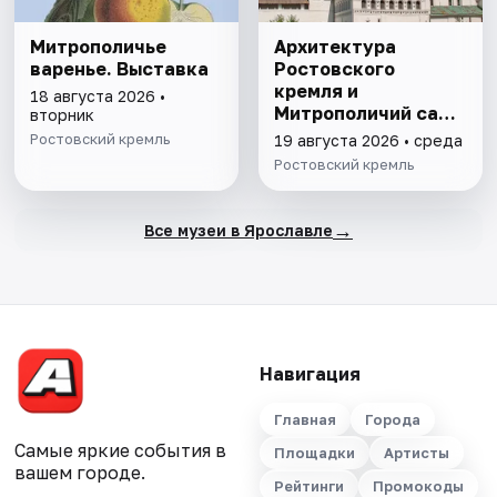
Митрополичье
Архитектура
варенье. Выставка
Ростовского
кремля и
18 августа 2026 •
Митрополичий сад,
вторник
выставка
Ростовский кремль
19 августа 2026 • среда
"Митрополичье
Ростовский кремль
варенье"
→
Все музеи в Ярославле
Навигация
Главная
Города
Самые яркие события в
Площадки
Артисты
вашем городе.
Рейтинги
Промокоды