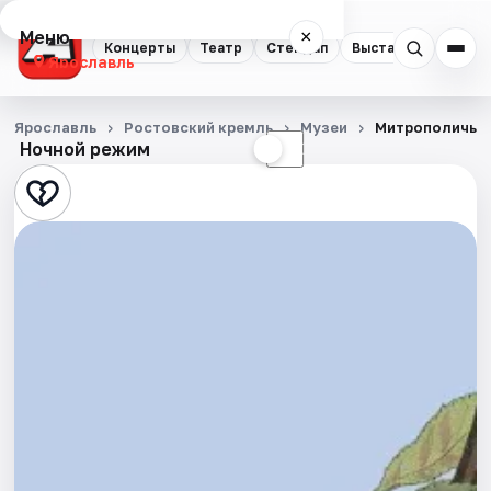
Меню
×
Концерты
Театр
Стендап
Выставки
Квест
Ярославль
Концерты
Ярославль
Ростовский кремль
Музеи
Митрополичье 
Ночной режим
☀
☾
Театр
Стендап
Выставки
Квесты
Экскурсии
События