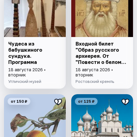
Чудеса из
Входной билет
бабушкиного
"Образ русского
сундука.
архиерея. От
Программа
"Повести о белом
клобуке" до
18 августа 2026 •
18 августа 2026 •
восстановления
вторник
вторник
патриаршества"
Угличский музей
Ростовский кремль
от 150 ₽
от 125 ₽