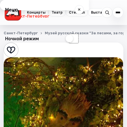
Меню
×
Концерты
Театр
Стендап
Выставки
Квест
Санкт-Петербург
Концерты
Санкт-Петербург
Музей русской сказки "За лесами, за гор
Ночной режим
☀
☾
Театр
Стендап
Выставки
Квесты
Экскурсии
Спорт
События