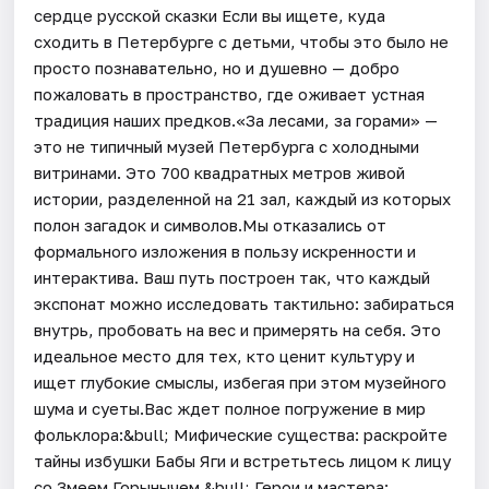
сердце русской сказки Если вы ищете, куда
сходить в Петербурге с детьми, чтобы это было не
просто познавательно, но и душевно — добро
пожаловать в пространство, где оживает устная
традиция наших предков.«За лесами, за горами» —
это не типичный музей Петербурга с холодными
витринами. Это 700 квадратных метров живой
истории, разделенной на 21 зал, каждый из которых
полон загадок и символов.Мы отказались от
формального изложения в пользу искренности и
интерактива. Ваш путь построен так, что каждый
экспонат можно исследовать тактильно: забираться
внутрь, пробовать на вес и примерять на себя. Это
идеальное место для тех, кто ценит культуру и
ищет глубокие смыслы, избегая при этом музейного
шума и суеты.Вас ждет полное погружение в мир
фольклора:&bull; Мифические существа: раскройте
тайны избушки Бабы Яги и встретьтесь лицом к лицу
со Змеем Горынычем.&bull; Герои и мастера: