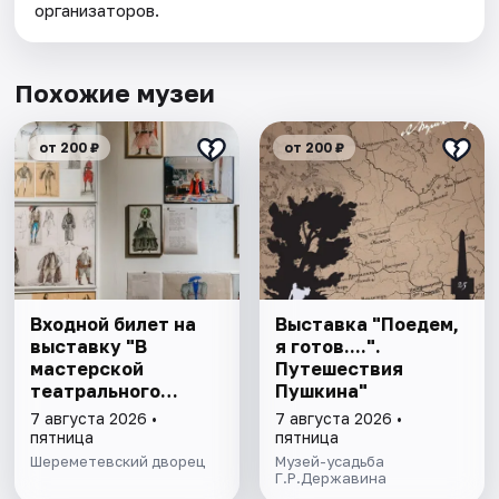
организаторов.
Похожие музеи
от 200 ₽
от 200 ₽
Входной билет на
Выставка "Поедем,
выставку "В
я готов....".
мастерской
Путешествия
театрального
Пушкина"
художника"
7 августа 2026 •
7 августа 2026 •
пятница
пятница
Шереметевский дворец
Музей-усадьба
Г.Р.Державина