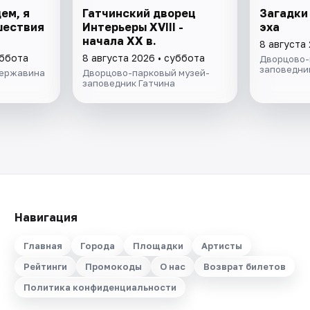
ем, я
Гатчинский дворец
Загадки
ешествия
Интерьеры ХVIII -
эха
начала ХХ в.
8 августа
уббота
8 августа 2026 • суббота
Дворцово-
заповедни
Державина
Дворцово-парковый музей-
заповедник Гатчина
Навигация
Главная
Города
Площадки
Артисты
Рейтинги
Промокоды
О нас
Возврат билетов
Политика конфиденциальности