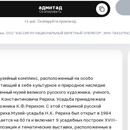
адмитад
Скопировать
1 шаг. Скопируйте промокод
ма. ООО "КАССИР.РУ-НАЦИОНАЛЬНЫЙ БИЛЕТНЫЙ ОПЕРАТОР", ИНН: 7841075409
музейный комплекс, расположенный на особо
тающий в себе культурное и природное наследие
енный музей великого русского художника, ученого,
 Константиновича Рериха. Усадьба принадлежала
ожника К.Ф.Рерихом. С этой старинной русской
ериха.Музей-усадьба Н.К. Рериха был открыт в 1984
ется на 60 га и включает 9 усадебных построек XVIII-
кспозиция и тематические выставки, расположенные в