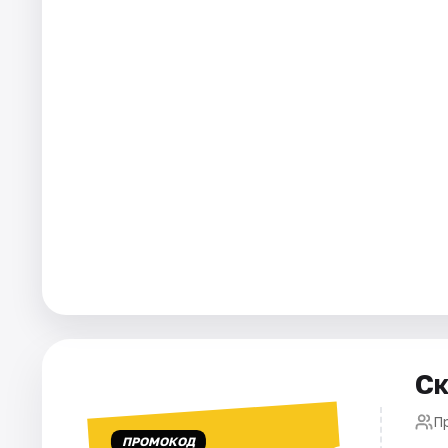
Города
Площадки
Артисты
Рейтинги
Ск
П
ПРОМОКОД