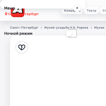
Меню
×
Концерты
Театр
С
Санкт-Петербург
Концерты
Санкт-Петербург
Музей-усадьба Н.К. Рериха
Музеи
Ночной режим
☀
☾
Театр
Стендап
Выставки
Квесты
Экскурсии
Спорт
События