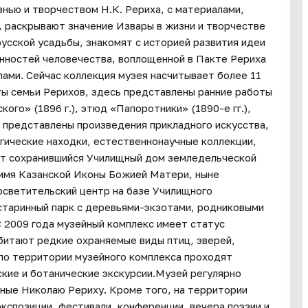
знью и творчеством Н.К. Рериха, с материалами,
 раскрывают значение Извары в жизни и творчестве
усской усадьбы, знакомят с историей развития идеи
нностей человечества, воплощенной в Пакте Рериха
алами. Сейчас коллекция музея насчитывает более 11
ты семьи Рерихов, здесь представлены ранние работы
ого» (1896 г.), этюд «Папоротники» (1890-е гг.),
и представлены произведения прикладного искусства,
огические находки, естественнонаучные коллекции,
ит сохранившийся Училищный дом земледельческой
 имя Казанской Иконы Божией Матери, ныне
осветительский центр на базе Училищного
старинный парк с деревьями-экзотами, родниковыми
 2009 года музейный комплекс имеет статус
битают редкие охраняемые виды птиц, зверей,
по территории музейного комплекса проходят
кие и ботанические экскурсии.Музей регулярно
нные Николаю Рериху. Кроме того, на территории
спозиции, фестивали, конференции, вечера поэзии и