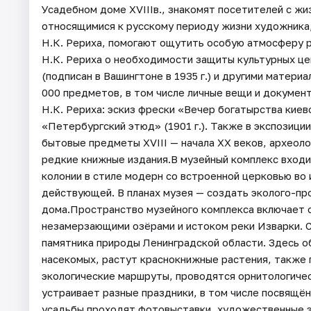
Усадебном доме XVIIIв., знакомят посетителей с жи
относящимися к русскому периоду жизни художника,
Н.К. Рериха, помогают ощутить особую атмосферу р
Н.К. Рериха о необходимости защиты культурных це
(подписан в Вашингтоне в 1935 г.) и другими матери
000 предметов, в том числе личные вещи и докумен
Н.К. Рериха: эскиз фрески «Вечер богатырства киевск
«Петербургский этюд» (1901 г.). Также в экспозици
бытовые предметы XVIII — начала XX веков, археол
редкие книжные издания.В музейный комплекс вход
колонии в стиле модерн со встроенной церковью во
действующей. В планах музея — создать эколого-пр
дома.Пространство музейного комплекса включает 
незамерзающими озёрами и истоком реки Изварки. С
памятника природы Ленинградской области. Здесь о
насекомых, растут краснокнижные растения, также 
экологические маршруты, проводятся орнитологичес
устраивает разные праздники, в том числе посвящё
усадьбы проходят фотовыставки, художественные эк