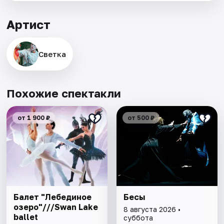
Артист
Светка
Похожие спектакли
от 1 900 ₽
от 500 ₽
Балет "Лебединое
Бесы
озеро"///Swan Lake
8 августа 2026 •
ballet
суббота