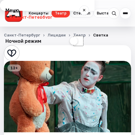
Меню
×
Концерты
Театр
Стендап
Выставки
Квест
Санкт-Петербург
Концерты
Санкт-Петербург
Лицедеи
Театр
Светка
Ночной режим
☀
☾
Театр
Стендап
12+
Выставки
Квесты
Экскурсии
Спорт
События