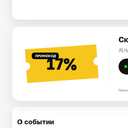
Города
Площадки
Ск
Артисты
П
Рейтинги
ПРОМОКОД
17%
Рекла
О событии