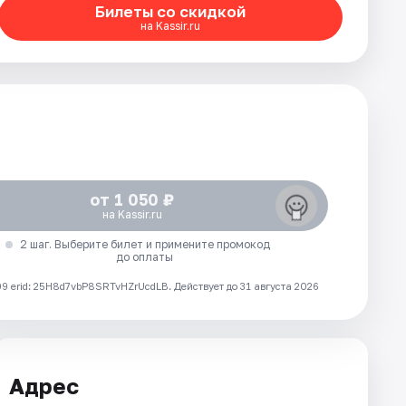
Билеты со скидкой
на Kassir.ru
от 1 050 ₽
на Kassir.ru
2 шаг. Выберите билет и примените промокод
до оплаты
 erid: 25H8d7vbP8SRTvHZrUcdLB.
Действует до 31 августа 2026
Адрес