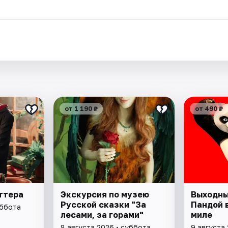
.
от 1 190 ₽
от 490 ₽
ттера
Экскурсия по музею
Выходны
Русской сказки "За
Пандой 
уббота
лесами, за горами"
миле
8 августа 2026 • суббота
9 августа 