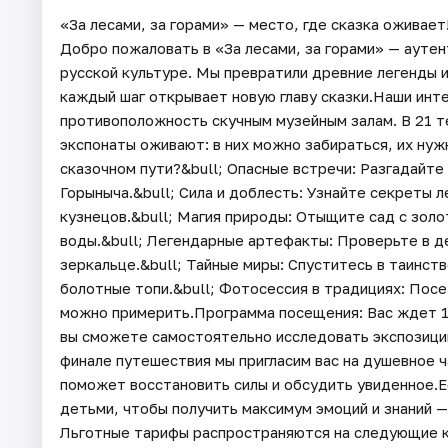
«За лесами, за горами» — место, где сказка ожива
Добро пожаловать в «За лесами, за горами» — ауте
русской культуре. Мы превратили древние легенды 
каждый шаг открывает новую главу сказки.Наши инт
противоположность скучным музейным залам. В 21 т
экспонаты оживают: в них можно забираться, их нуж
сказочном пути?&bull; Опасные встречи: Разгадайте
Горыныча.&bull; Сила и доблесть: Узнайте секреты 
кузнецов.&bull; Магия природы: Отыщите сад с золо
воды.&bull; Легендарные артефакты: Проверьте в д
зеркальце.&bull; Тайные миры: Спуститесь в таинст
болотные топи.&bull; Фотосессия в традициях: Пос
можно примерить.Программа посещения: Вас ждет 1 
вы сможете самостоятельно исследовать экспозицию 
финале путешествия мы пригласим вас на душевное ч
поможет восстановить силы и обсудить увиденное.Е
детьми, чтобы получить максимум эмоций и знаний — 
Льготные тарифы распространяются на следующие 