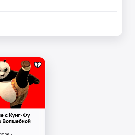
е с Кунг-Фу
в Волшебной
2026 •