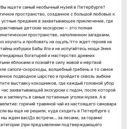
ет!Вы ищете самый необычный музей в Петербурге?
нтичное пространство, созданное с большой любовью к
и устные предания в захватывающее приключение, где
ерактивные детские экскурсии — это полная
ематическом пространстве, наполненном загадками,
но изучать и пробовать на ощупь.Что ждет героев на
 тайны избушки Бабы Яги и не испугайтесь мощи Змея
легендарных богатырей и мастерство древних
тыми яблоками и познайте силу живой и мёртвой
еле сапоги-скороходы, волшебный гребень и то самое
венное подводное царство и пройдите сквозь зыбкие
етите выставку кокошников, где каждый головной убор
час захватывающей экскурсии с гидом, после которой
и заглянуть в самые потаенные уголки музея. А в
аепитие: горячий травяной чай из настоящего самовара
сли вы еще не решили, куда сходить в Петербурге с
мы ждем вас!До встречи... за лесами, за горами!
категории (при предъявлении подтверждающего