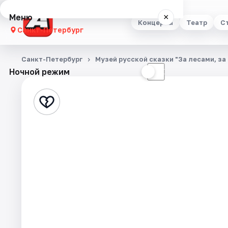
Меню
×
Концерты
Театр
С
Санкт-Петербург
Концерты
Санкт-Петербург
Музей русской сказки "За лесами, за
Ночной режим
☀
☾
Театр
Стендап
Выставки
Квесты
Экскурсии
Спорт
События