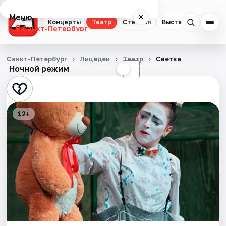
Меню
×
Концерты
Театр
Стендап
Выставки
Квест
Санкт-Петербург
Концерты
Санкт-Петербург
Лицедеи
Театр
Светка
Ночной режим
☀
☾
Театр
Стендап
12+
Выставки
Квесты
Экскурсии
Спорт
События