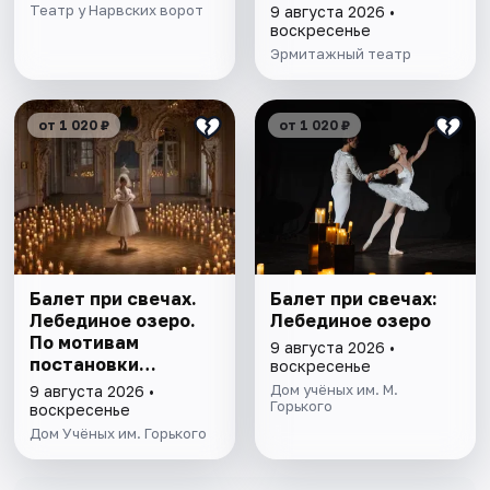
Театр у Нарвских ворот
9 августа 2026 •
воскресенье
Эрмитажный театр
от 1 020 ₽
от 1 020 ₽
Балет при свечах.
Балет при свечах:
Лебединое озеро.
Лебединое озеро
По мотивам
9 августа 2026 •
постановки
воскресенье
Мариуса Петипа
Дом учёных им. М.
9 августа 2026 •
Горького
воскресенье
Дом Учёных им. Горького