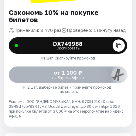
Сэкономь 10% на покупке
билетов
Применили: 8 470 раз
Проверено: 1 минуту назад
DX749988
Скопировать
1 шаг. Скопируйте промокод
от 1 100 ₽
на Яндекс Афише
2 шаг. Выберите билет и примените промокод
до оплаты
Реклама. ООО "ЯНДЕКС МУЗЫКА", ИНН: 9705121040 erid:
25H8d7vbP8SRTvHZrUcdLB
Действует до 30 сентября 2026
при покупке билетов от 3 000 ₽ на это мероприятие на Яндекс
Афише!