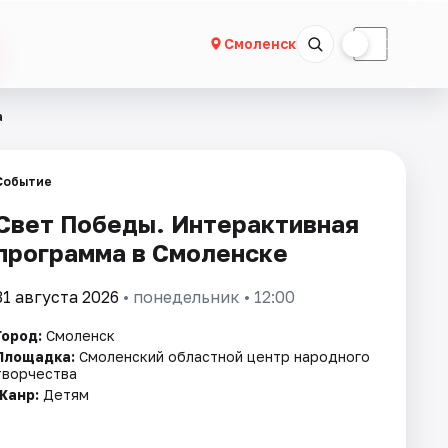
☀
☾
Смоленск
а
Событие
Свет Победы. Интерактивная
программа в Смоленске
31 августа 2026
• понедельник • 12:00
Город:
Смоленск
Площадка:
Смоленский областной центр народного
творчества
Жанр:
Детям