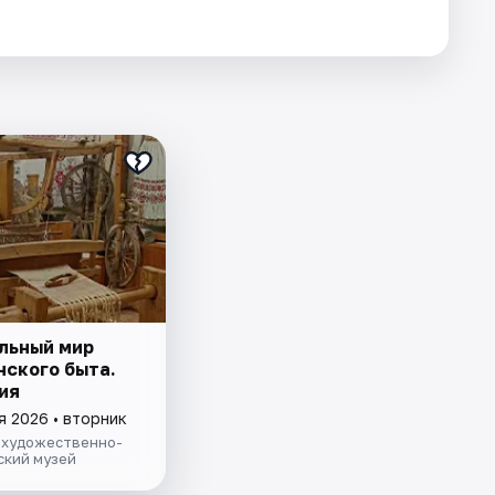
льный мир
нского быта.
ия
я 2026 • вторник
 художественно-
ский музей