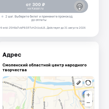
от 300 ₽
на Kassir.ru
2 шаг. Выберите билет и примените промокод
до оплаты
 erid: 25H8d7vbP8SRTvHZrUcdLB.
Действует до 31 августа 2026
Адрес
Смоленский областной центр народного
творчества