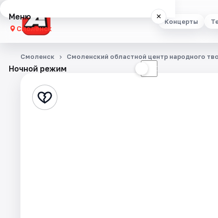
Меню
×
Концерты
Т
Смоленск
Концерты
Смоленск
Смоленский областной центр народного тв
Ночной режим
☀
☾
Театр
Стендап
Выставки
Экскурсии
Спорт
События