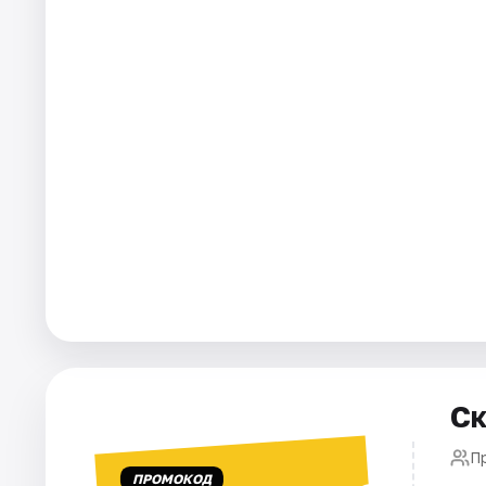
Города
Площадки
Артисты
Рейтинги
Ск
П
ПРОМОКОД