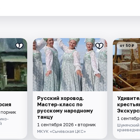
.
от 50 ₽
Русский хоровод.
Удивите
рсия
Мастер-класс по
крестья
русскому народному
Экскурс
вторник
танцу
1 сентябр
ико-
й
1 сентября 2026 • вторник
Шумячский
краеведче
МКУК «Сычёвская ЦКС»