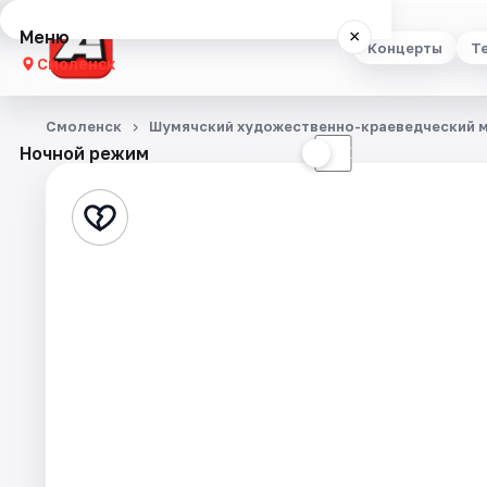
Меню
×
Концерты
Т
Смоленск
Концерты
Смоленск
Шумячский художественно-краеведческий 
Ночной режим
☀
☾
Театр
Стендап
Выставки
Экскурсии
Спорт
События