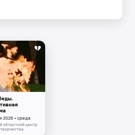
беды.
тивная
ма
я 2026 • среда
й областной центр
 творчества