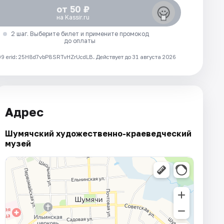
от 50 ₽
на Kassir.ru
2 шаг. Выберите билет и примените промокод
до оплаты
 erid: 25H8d7vbP8SRTvHZrUcdLB.
Действует до 31 августа 2026
Адрес
Шумячский художественно-краеведческий
музей