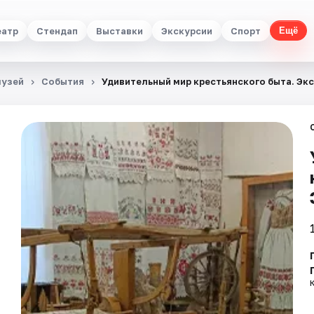
еатр
Стендап
Выставки
Экскурсии
Спорт
Ещё
музей
События
Удивительный мир крестьянского быта. Эк