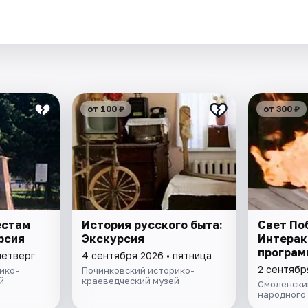
.
от 100 ₽
от 300 ₽
естам
История русского быта:
Свет По
рсия
Экскурсия
Интерак
програм
четверг
4 сентября 2026 • пятница
2 сентябр
ико-
Починковский историко-
й
краеведческий музей
Смоленски
народного