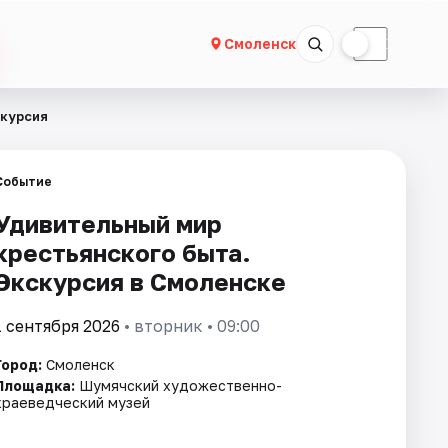
☀
☾
Смоленск
скурсия
Событие
Удивительный мир
крестьянского быта.
Экскурсия в Смоленске
1 сентября 2026
• вторник • 09:00
Город:
Смоленск
Площадка:
Шумячский художественно-
краеведческий музей