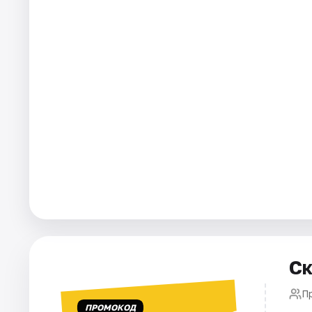
Города
Площадки
Артисты
Рейтинги
Ск
П
ПРОМОКОД