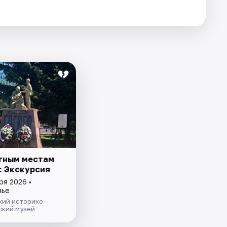
тным местам
: Экскурсия
ря 2026 •
нье
кий историко-
ский музей