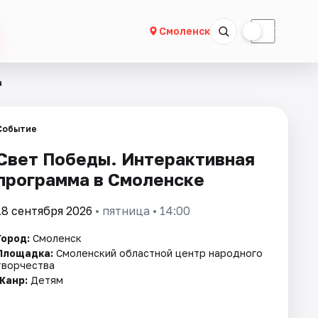
☀
☾
Смоленск
а
Событие
Свет Победы. Интерактивная
программа в Смоленске
18 сентября 2026
• пятница • 14:00
Город:
Смоленск
Площадка:
Смоленский областной центр народного
творчества
Жанр:
Детям