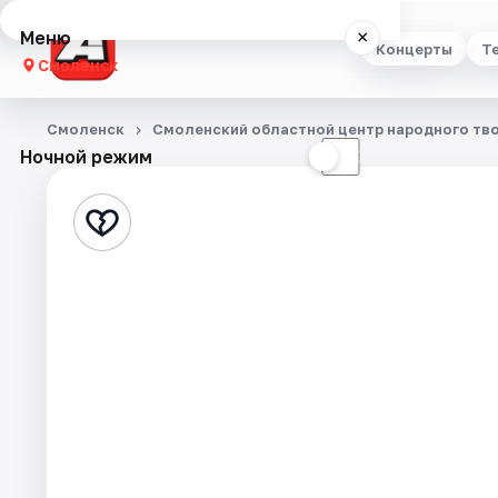
Меню
×
Концерты
Т
Смоленск
Концерты
Смоленск
Смоленский областной центр народного тв
Ночной режим
☀
☾
Театр
Стендап
Выставки
Экскурсии
Спорт
События