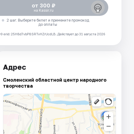
от 300 ₽
на Kassir.ru
2 шаг. Выберите билет и примените промокод
до оплаты
 erid: 25H8d7vbP8SRTvHZrUcdLB.
Действует до 31 августа 2026
Адрес
Смоленский областной центр народного
творчества