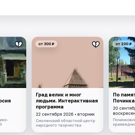
.
от 300 ₽
от 200 ₽
Град велик и мног
По памя
рсия
людьми. Интерактивная
Починка
программа
20 сентяб
воскресе
22 сентября 2026 • вторник
ико-
Починковс
Смоленский областной центр
й
краеведче
народного творчества