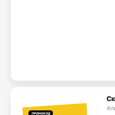
Города
Площадки
Артисты
Рейтинги
Ск
П
ПРОМОКОД