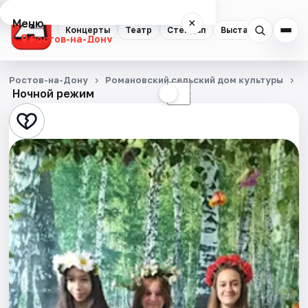
Меню
×
Концерты
Театр
Стендап
Выставки
Квест
Ростов-на-Дону
Концерты
Ростов-на-Дону
Романовский сельский дом культуры
С
Ночной режим
☀
☾
Театр
Стендап
Выставки
Квесты
Экскурсии
Спорт
События