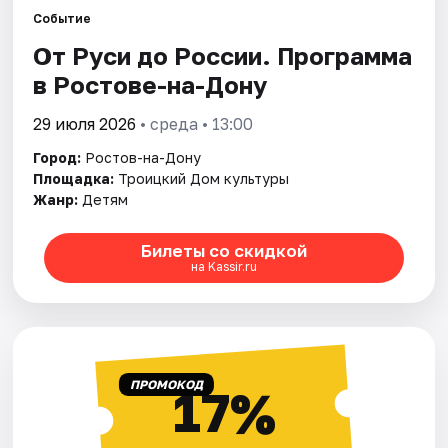
Событие
От Руси до России. Программа
Города
в Ростове-на-Дону
Площадки
29 июля 2026
• среда • 13:00
Артисты
Город:
Ростов-на-Дону
Площадка:
Троицкий Дом культуры
Рейтинги
Жанр:
Детям
Билеты со скидкой
на Kassir.ru
ПРОМОКОД
17%