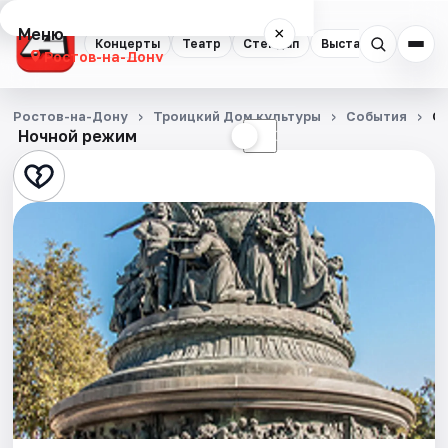
Меню
×
Концерты
Театр
Стендап
Выставки
Квест
Ростов-на-Дону
Концерты
Ростов-на-Дону
Троицкий Дом культуры
События
От
Ночной режим
☀
☾
Театр
Стендап
Выставки
Квесты
Экскурсии
Спорт
События