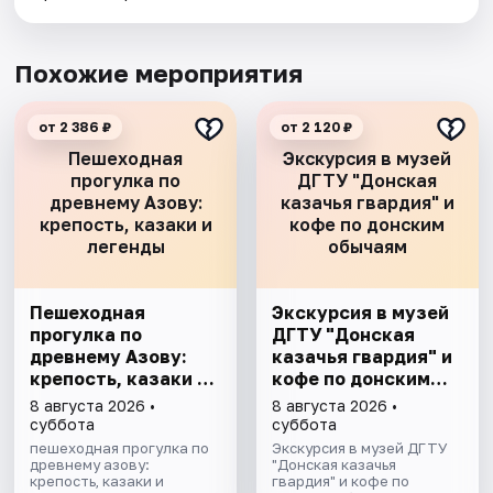
Похожие мероприятия
от 2 386 ₽
от 2 120 ₽
Пешеходная
Экскурсия в музей
прогулка по
ДГТУ "Донская
древнему Азову:
казачья гвардия" и
крепость, казаки и
кофе по донским
легенды
обычаям
Пешеходная
Экскурсия в музей
прогулка по
ДГТУ "Донская
древнему Азову:
казачья гвардия" и
крепость, казаки и
кофе по донским
легенды
обычаям
8 августа 2026 •
8 августа 2026 •
суббота
суббота
пешеходная прогулка по
Экскурсия в музей ДГТУ
древнему азову:
"Донская казачья
крепость, казаки и
гвардия" и кофе по