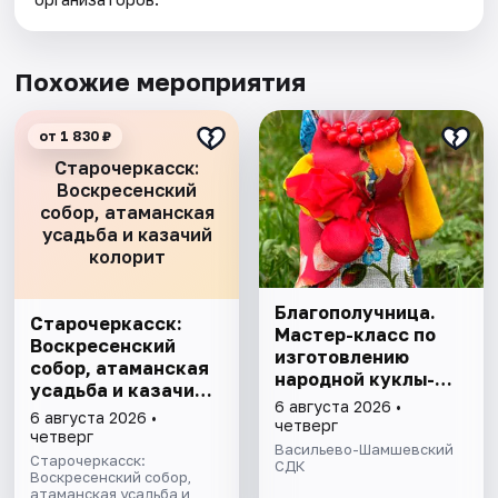
Похожие мероприятия
от 1 830 ₽
Старочеркасск:
Воскресенский
собор, атаманская
усадьба и казачий
колорит
Благополучница.
Старочеркасск:
Мастер-класс по
Воскресенский
изготовлению
собор, атаманская
народной куклы-
усадьба и казачий
оберега
6 августа 2026 •
колорит
6 августа 2026 •
четверг
четверг
Васильево-Шамшевский
Старочеркасск:
СДК
Воскресенский собор,
атаманская усадьба и