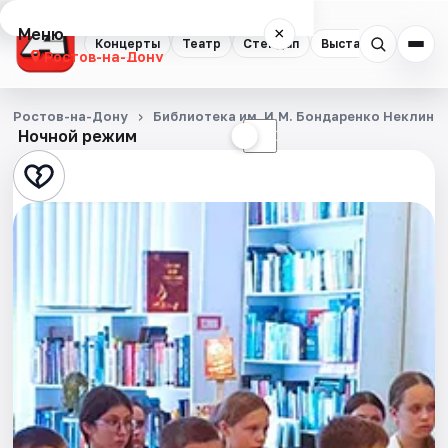
Меню
×
Концерты
Театр
Стендап
Выставки
Квест
Ростов-на-Дону
Концерты
Ростов-на-Дону
Библиотека им. И.М. Бондаренко Неклино
Ночной режим
☀
☾
Театр
Стендап
Выставки
Квесты
Экскурсии
Спорт
События