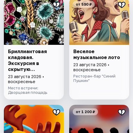
от 590 ₽
Бриллиантовая
Веселое
кладовая.
музыкальное лото
Экскурсия в
23 августа 2026 •
скрытую
воскресенье
сокровищницу
Ресторан-бар "Синий
23 августа 2026 •
Эрмитажа с
Пушкин"
воскресенье
билетом в музей
Место встречи:
Дворцовая площадь
от 1 200 ₽