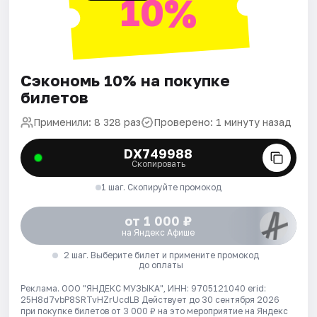
10%
Сэкономь 10% на покупке
билетов
Применили: 8 328 раз
Проверено: 1 минуту назад
DX749988
Скопировать
1 шаг. Скопируйте промокод
от 1 000 ₽
на Яндекс Афише
2 шаг. Выберите билет и примените промокод
до оплаты
Реклама. ООО "ЯНДЕКС МУЗЫКА", ИНН: 9705121040 erid:
25H8d7vbP8SRTvHZrUcdLB
Действует до 30 сентября 2026
при покупке билетов от 3 000 ₽ на это мероприятие на Яндекс